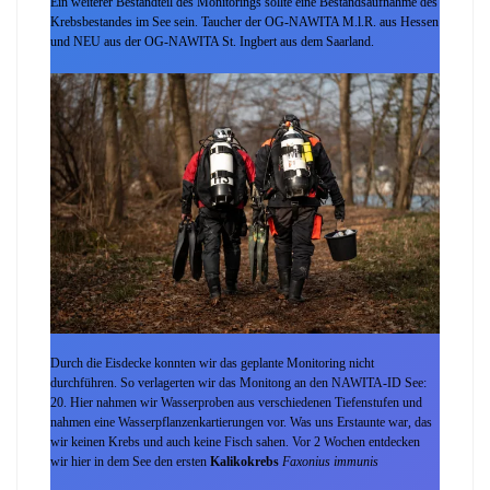
Ein weiterer Bestandteil des Monitoríngs sollte eine Bestandsaufnahme des
Krebsbestandes im See sein. Taucher der OG-NAWITA M.l.R. aus Hessen
und NEU aus der OG-NAWITA St. Ingbert aus dem Saarland.
Durch die Eisdecke konnten wir das geplante Monitoring nicht
durchführen. So verlagerten wir das Monitong an den NAWITA-ID See:
20. Hier nahmen wir Wasserproben aus verschiedenen Tiefenstufen und
nahmen eine Wasserpflanzenkartierungen vor. Was uns Erstaunte war, das
wir keinen Krebs und auch keine Fisch sahen. Vor 2 Wochen entdecken
wir hier in dem See den ersten
Kalikokrebs
Faxonius immunis