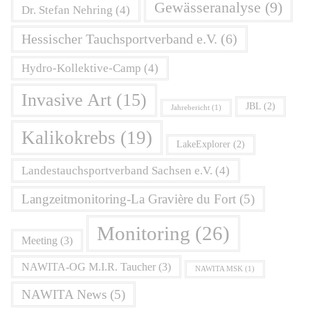
Gewässeranalyse
(9)
Dr. Stefan Nehring
(4)
Hessischer Tauchsportverband e.V.
(6)
Hydro-Kollektive-Camp
(4)
Invasive Art
(15)
JBL
(2)
Jahrebericht
(1)
Kalikokrebs
(19)
LakeExplorer
(2)
Landestauchsportverband Sachsen e.V.
(4)
Langzeitmonitoring-La Gravière du Fort
(5)
Monitoring
(26)
Meeting
(3)
NAWITA-OG M.I.R. Taucher
(3)
NAWITA MSK
(1)
NAWITA News
(5)