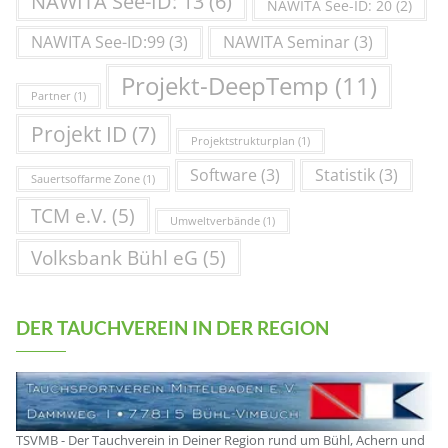
NAWITA See-ID: 13
(6)
NAWITA See-ID: 20
(2)
NAWITA See-ID:99
(3)
NAWITA Seminar
(3)
Projekt-DeepTemp
(11)
Partner
(1)
Projekt ID
(7)
Projektstrukturplan
(1)
Software
(3)
Statistik
(3)
Sauertsoffarme Zone
(1)
TCM e.V.
(5)
Umweltverbände
(1)
Volksbank Bühl eG
(5)
DER TAUCHVEREIN IN DER REGION
TSVMB - Der Tauchverein in Deiner Region rund um Bühl, Achern und