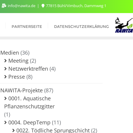
info@nawita.de
77815 Bühl/Vimbuch, Dammweg 1
PARTNERSEITE
DATENSCHUTZERKLÄRUNG
Medien
(36)
Meeting
(2)
Netzwerktreffen
(4)
Presse
(8)
NAWITA-Projekte
(87)
0001. Aquatische
Pflanzenschutzgitter
(1)
0004. DeepTemp
(11)
0022. Tödliche Sprungschicht
(2)