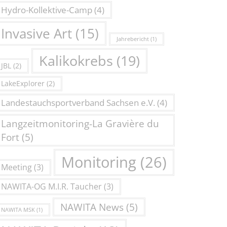
Hydro-Kollektive-Camp
(4)
Invasive Art
(15)
Jahrebericht
(1)
Kalikokrebs
(19)
JBL
(2)
LakeExplorer
(2)
Landestauchsportverband Sachsen e.V.
(4)
Langzeitmonitoring-La Gravière du
Fort
(5)
Monitoring
(26)
Meeting
(3)
NAWITA-OG M.I.R. Taucher
(3)
NAWITA News
(5)
NAWITA MSK
(1)