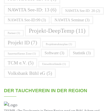
NAWITA See-ID: 13
(6)
NAWITA See-ID: 20
(2)
NAWITA See-ID:99
(3)
NAWITA Seminar
(3)
Projekt-DeepTemp
(11)
Partner
(1)
Projekt ID
(7)
Projektstrukturplan
(1)
Software
(3)
Statistik
(3)
Sauertsoffarme Zone
(1)
TCM e.V.
(5)
Umweltverbände
(1)
Volksbank Bühl eG
(5)
DER TAUCHVEREIN IN DER REGION
TSVMB - Der Tauchverein in Deiner Region rund um Bühl, Achern und