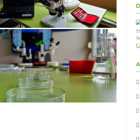
D
TS
Ac
G
A