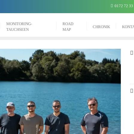
0172 72 33
MONITORING-
ROAD
CHRONIK
KONT
TAUCHSEEN
MAP