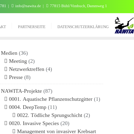
 781
info@nawita.de
77815 Bühl/Vimbuch, Dammweg 1
AKT
PARTNERSEITE
DATENSCHUTZERKLÄRUNG
Medien
(36)
Meeting
(2)
Netzwerktreffen
(4)
Presse
(8)
NAWITA-Projekte
(87)
0001. Aquatische Pflanzenschutzgitter
(1)
0004. DeepTemp
(11)
0022. Tödliche Sprungschicht
(2)
0020. Invasive Species
(20)
Management von invasiver Krebsart