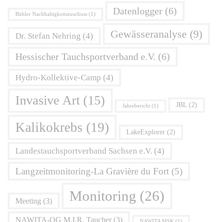
Datenlogger
(6)
Bühler Nachhaltigkeitszuschuss
(1)
Gewässeranalyse
(9)
Dr. Stefan Nehring
(4)
Hessischer Tauchsportverband e.V.
(6)
Hydro-Kollektive-Camp
(4)
Invasive Art
(15)
JBL
(2)
Jahrebericht
(1)
Kalikokrebs
(19)
LakeExplorer
(2)
Landestauchsportverband Sachsen e.V.
(4)
Langzeitmonitoring-La Gravière du Fort
(5)
Monitoring
(26)
Meeting
(3)
NAWITA-OG M.I.R. Taucher
(3)
NAWITA MSK
(1)