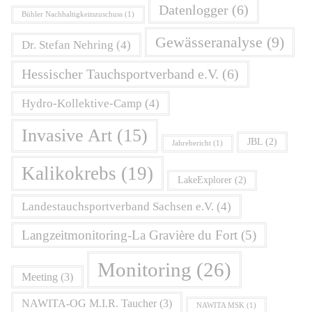
Datenlogger
(6)
Bühler Nachhaltigkeitszuschuss
(1)
Gewässeranalyse
(9)
Dr. Stefan Nehring
(4)
Hessischer Tauchsportverband e.V.
(6)
Hydro-Kollektive-Camp
(4)
Invasive Art
(15)
JBL
(2)
Jahrebericht
(1)
Kalikokrebs
(19)
LakeExplorer
(2)
Landestauchsportverband Sachsen e.V.
(4)
Langzeitmonitoring-La Gravière du Fort
(5)
Monitoring
(26)
Meeting
(3)
NAWITA-OG M.I.R. Taucher
(3)
NAWITA MSK
(1)