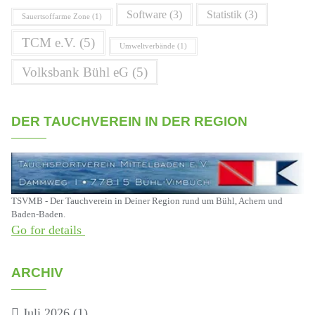
Software
(3)
Statistik
(3)
Sauertsoffarme Zone
(1)
TCM e.V.
(5)
Umweltverbände
(1)
Volksbank Bühl eG
(5)
DER TAUCHVEREIN IN DER REGION
TSVMB - Der Tauchverein in Deiner Region rund um Bühl, Achern und
Baden-Baden.
Go for details
ARCHIV
Juli 2026
(1)