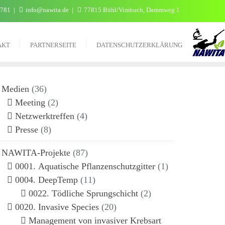
 781
info@nawita.de
77815 Bühl/Vimbuch, Dammweg 1
AKT
PARTNERSEITE
DATENSCHUTZERKLÄRUNG
Medien
(36)
Meeting
(2)
Netzwerktreffen
(4)
Presse
(8)
NAWITA-Projekte
(87)
0001. Aquatische Pflanzenschutzgitter
(1)
0004. DeepTemp
(11)
0022. Tödliche Sprungschicht
(2)
0020. Invasive Species
(20)
Management von invasiver Krebsart