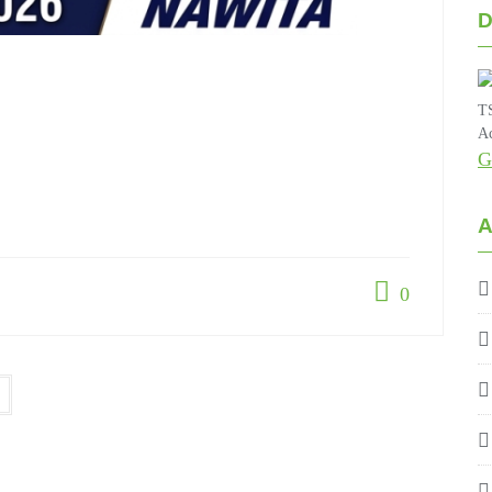
D
TS
Ac
G
A
0