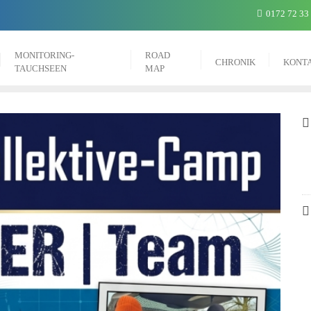
0172 72 33
MONITORING-
ROAD
CHRONIK
KONT
TAUCHSEEN
MAP