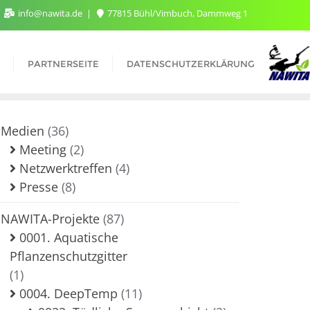
info@nawita.de
77815 Bühl/Vimbuch, Dammweg 1
T
PARTNERSEITE
DATENSCHUTZERKLÄRUNG
Medien
(36)
Meeting
(2)
Netzwerktreffen
(4)
Presse
(8)
NAWITA-Projekte
(87)
0001. Aquatische
Pflanzenschutzgitter
(1)
0004. DeepTemp
(11)