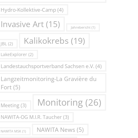
Hydro-Kollektive-Camp
(4)
Invasive Art
(15)
Jahrebericht
(1)
Kalikokrebs
(19)
JBL
(2)
LakeExplorer
(2)
Landestauchsportverband Sachsen e.V.
(4)
Langzeitmonitoring-La Gravière du
Fort
(5)
Monitoring
(26)
Meeting
(3)
NAWITA-OG M.I.R. Taucher
(3)
NAWITA News
(5)
NAWITA MSK
(1)