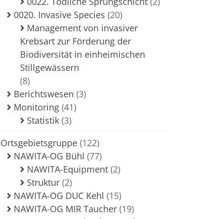
0022. Tödliche Sprungschicht
(2)
0020. Invasive Species
(20)
Management von invasiver
Krebsart zur Förderung der
Biodiversität in einheimischen
Stillgewässern
(8)
Berichtswesen
(3)
Monitoring
(41)
Statistik
(3)
Ortsgebietsgruppe
(122)
NAWITA-OG Bühl
(77)
NAWITA-Equipment
(2)
Struktur
(2)
NAWITA-OG DUC Kehl
(15)
NAWITA-OG MIR Taucher
(19)