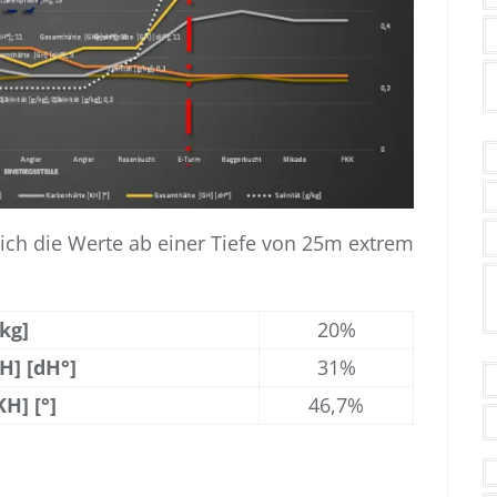
sich die Werte ab einer Tiefe von 25m extrem
/kg]
20%
] [dH°]
31%
H] [°]
46,7%