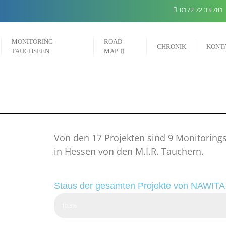
0172 72 33 781
MONITORING-
ROAD
CHRONIK
KONT
TAUCHSEEN
MAP
t-Statu
Von den 17 Projekten sind 9 Monitorings
in Hessen von den M.I.R. Tauchern.
Staus der gesamten Projekte von NAWITA
Webdesigner
10.3%