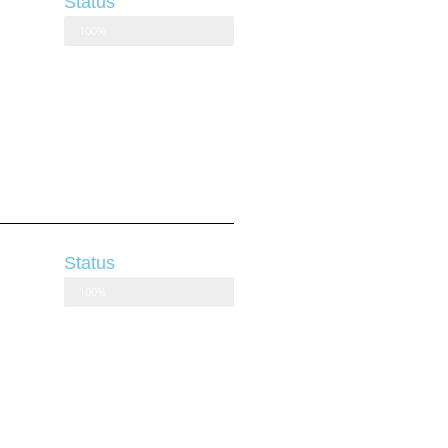
Status
100%
Status
100%